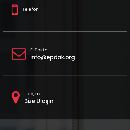
s
Telefon
n
a
v
i
E-Posta
info@epdak.org
g
a
t
i
İletişim
Bize Ulaşın
o
n