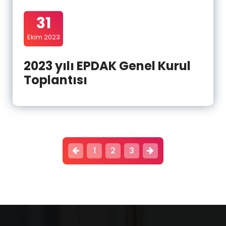
31
Ekim 2023
2023 yılı EPDAK Genel Kurul
Toplantısı
P
1
2
3
o
s
t