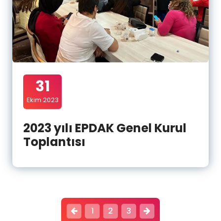
31
Ekim 2023
2023 yılı EPDAK Genel Kurul
Toplantısı
P
1
2
3