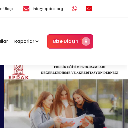
ze Ulaşın
info@epdak.org
llar
Raporlar
Bize Ulaşın