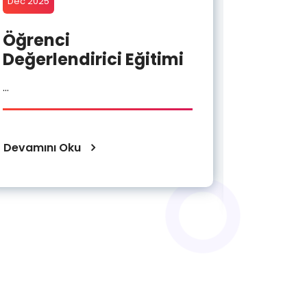
Dec 2025
Mar 2024
Öğrenci
EPDAK
Değerlendirici Eğitimi
Değerl
Eğitim
...
...
Devamını Oku
Devamını