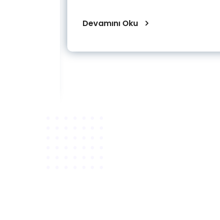
lerimizin
mı ile
Devamını Oku