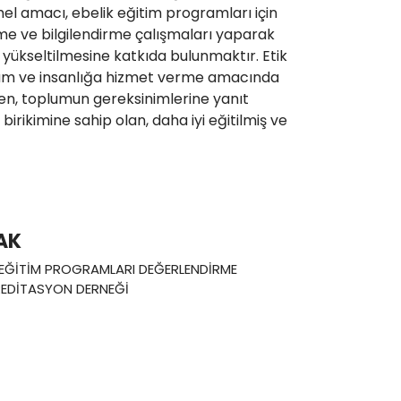
l amacı, ebelik eğitim programları için
me ve bilgilendirme çalışmaları yaparak
in yükseltilmesine katkıda bulunmaktır. Etik
plum ve insanlığa hizmet verme amacında
den, toplumun gereksinimlerine yanıt
birikimine sahip olan, daha iyi eğitilmiş ve
AK
K EĞİTİM PROGRAMLARI DEĞERLENDİRME
REDİTASYON DERNEĞİ