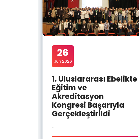
26
Jun 2026
1. Uluslararası Ebelikte
Eğitim ve
Genel
Akreditasyon
Kongresi Başarıyla
lması
Gerçekleştirildi
ağan
id-19
...
2022