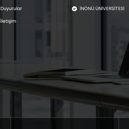
Duyurular
İNÖNÜ ÜNİVERSİTESİ
İletişim