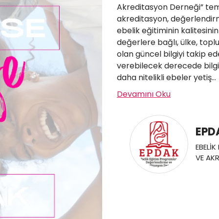
Akreditasyon Derneği” teme
akreditasyon, değerlendir
ebelik eğitiminin kalitesin
değerlere bağlı, ülke, to
olan güncel bilgiyi takip e
verebilecek derecede bilgi 
daha nitelikli ebeler yetiş...
Devamını Oku
EPD
EBELİ
VE AK