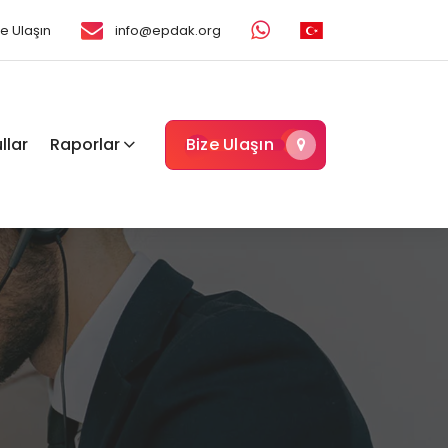
ze Ulaşın
info@epdak.org
llar
Raporlar
Bize Ulaşın