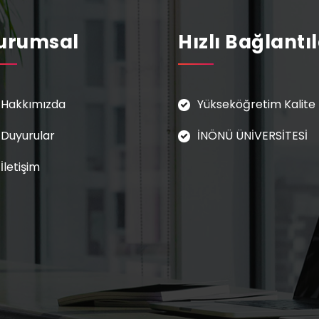
v
urumsal
Hızlı Bağlantı
i
g
a
Hakkımızda
Yükseköğretim Kalite 
t
Duyurular
İNÖNÜ ÜNİVERSİTESİ
i
İletişim
o
n